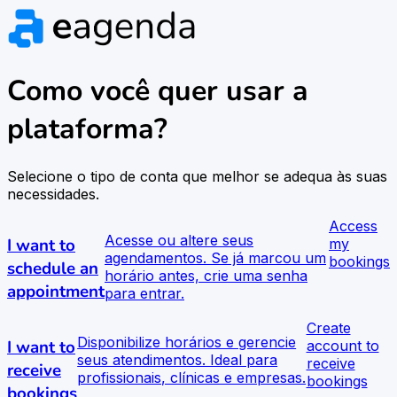
Como você quer usar a
plataforma?
Selecione o tipo de conta que melhor se adequa às suas
necessidades.
Access
Acesse ou altere seus
I want to
my
agendamentos. Se já marcou um
bookings
schedule an
horário antes, crie uma senha
appointment
para entrar.
Create
Disponibilize horários e gerencie
I want to
account to
seus atendimentos. Ideal para
receive
receive
profissionais, clínicas e empresas.
bookings
bookings